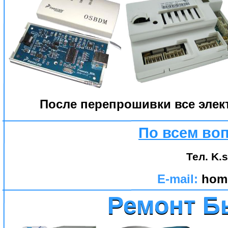
После перепрошивки все элек
По всем во
Тел. K.s
E-mail:
hom
Ремонт Б
Ремонт Б