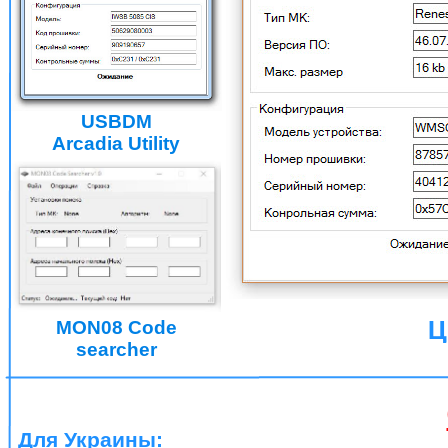
USBDM
Arcadia Utility
MON08 Code
Ц
searcher
Для Украины: