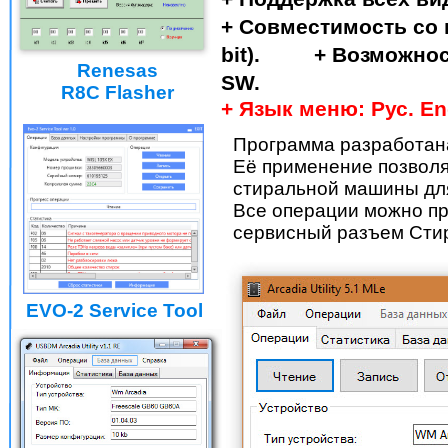
+ Совместимость со вс
bit). + Возможност
Renesas
SW.
R8C Flasher
+ Язык меню: Рус. En
Программа разработана
Её применение позволя
стиральной машины для
Все операции можно пр
сервисный разъем Сти
EVO-2 Service Tool