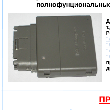
полнофунциональные
Д
т
Р
"
"
"
"
п
д
П