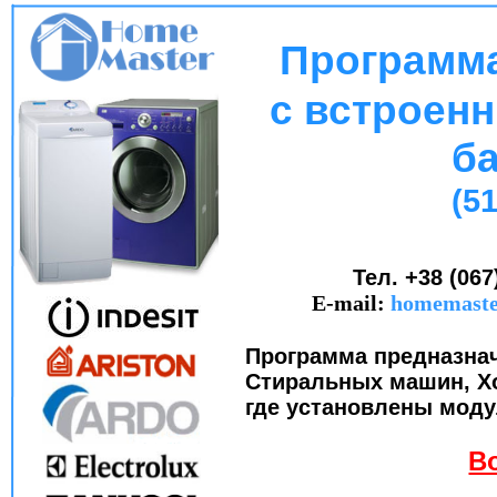
Программ
с встроенн
б
(5
Тел. +38 (067
E-mail:
homemaste
Программа предназна
Стиральных машин, Хо
где установлены модул
В