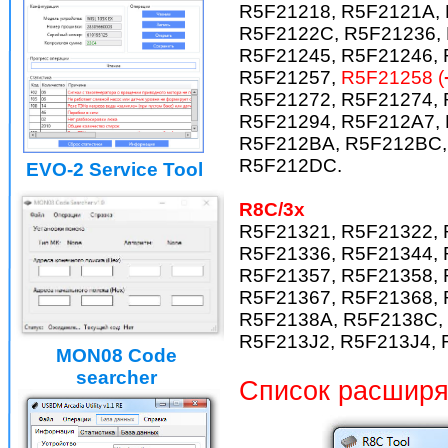
R5F21218, R5F2121A, 
R5F2122C, R5F21236, 
R5F21245, R5F21246, 
R5F21257,
R5F21258 (
R5F21272, R5F21274, 
R5F21294, R5F212A7,
R5F212BA, R5F212BC,
R5F212DC.
EVO-2 Service Tool
R8C/3x
R5F21321, R5F21322, 
R5F21336, R5F21344, 
R5F21357, R5F21358, 
R5F21367, R5F21368, 
R5F2138A, R5F2138C,
R5F213J2, R5F213J4, 
MON08 Code
searcher
Список расширяе