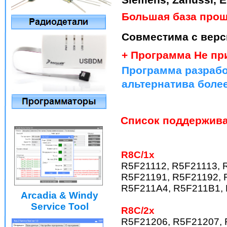
Большая база прош
Совместима с версиям
+ Программа Не при
Программа разрабо
альтернатива более
Список поддержива
R8C/1x
R5F21112, R5F21113, 
R5F21191, R5F21192, 
R5F211A4, R5F211B1, 
Arcadia & Windy
Service Tool
R8C/2x
R5F21206, R5F21207, 