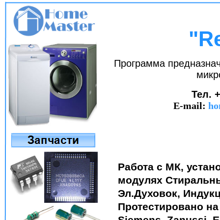
"R
Программа предназнач
микр
Тел. +
E-mail:
ho
Работа с МК, уста
модулях Стиральн
Эл.Духовок, Индукц
Протестировано на б
Siemens, Zanussi, El