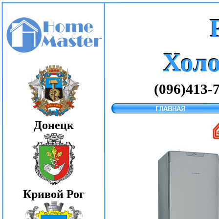
Хол
Хол
(096)413-
Донецк
Кривой Рог