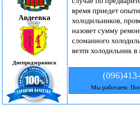
случае по предварит
время приедет опытн
Авдеевка
холодильников, пров
назовет сумму ремон
сломанного холодиль
везти холодильник в
Днепродзержинск
(096)413
Мы работаем: Пон