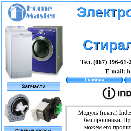
Электр
Электр
Стира
Стира
Тел. (067) 396-61-
E-mail:
h
Модуль (плата) Inde
без прошивки. П
можем его проши