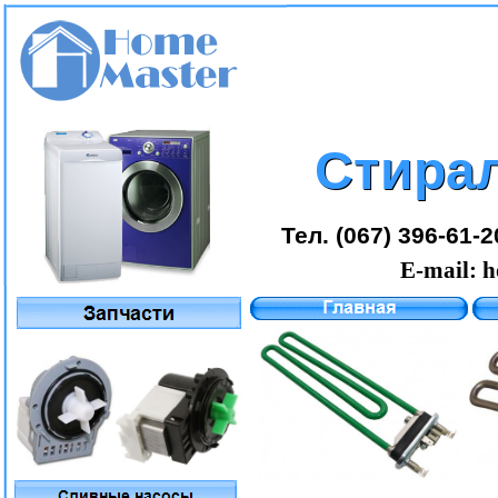
Стира
Стира
Тел. (067) 396-61-2
E-mail:
h