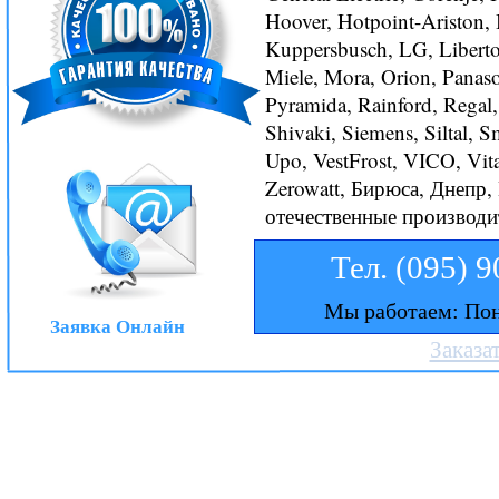
Hoover, Hotpoint-Ariston, In
Kuppersbusch, LG, Liberton
Miele, Mora, Orion, Panason
Pyramida, Rainford, Regal,
Shivaki, Siemens, Siltal, S
Upo, VestFrost, VICO, Vita
Zerowatt, Бирюса, Днепр,
отечественные производи
Тел. (095) 
Мы работаем: Пон
Заявка Онлайн
Заказа