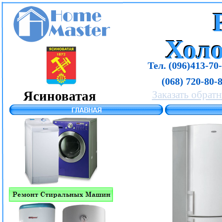
Хол
Хол
Тел. (096)413-70-
(068) 720-80-8
Ясиноватая
Заказать обрат