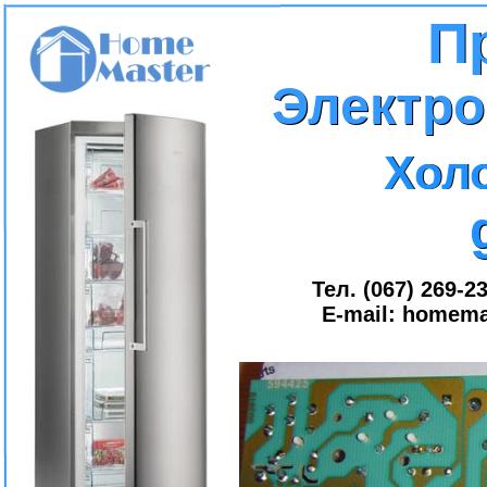
П
П
Электр
Электр
Хол
Хол
Тел. (067) 269-23
E-mail:
homema