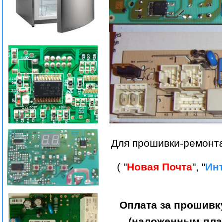
Для прошивки-ремонта
( "
Новая Почта
", "
Ин
Оплата за прошивк
(наложенным плат