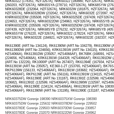
NRK60322 (178351, HZF3267A), NRK60322 (180880, HZF3267A), NRK6
(260203, HZF3267A), NRK65SYA (278710, HZF3267A), NRK68SYW (276
NRK60328DE (232064, HZF3267A), NRK6032W (181875, HZF3267A), NRK
HZF3267A), NRK60328DW (232042, HZF3267A), NRK6032E (272097, H
KNRK60322DW (335508, HZF3267A), NRK60325DE (197439, HZF3267A)
(224653, HZF3267A), NRK60322DW (234963, HZF3267A), NRK65SYB (4
KNRK60322DE (335509, HZF3267A), NRK60325DW (197438, HZF3267A)
(197439, HZF3267A), NRK68SYB (276232, HZF3267A), NRK68SYB (405
NRK65SYW (276220, HZF3267A), NRK60322 (178224, HZF3267A), NRK60
HZF3267A), NRK60322E (184921, HZF3267A), NRK60322E (192337, HZ
RK61390E (ART.No 134124), RK61390W (ART.No 104279), RK61390W (A
RK61390DW (ART.No 224656), KRK61391W (ART.No 134115), KRK61391
HZS4066A), RK61391DW (235057, HZS4066AF), BK76BK (168091, HZS
(224656, HZS4066A), KRK61391W (164328, HZS4066AF), RK61391DW (
(ART.No 132226), RK1000IP (ART.No 267407), RK61394E (167934, HZ
RK61391W (ART.No 235057), KE360-1-2T (153765, HZS4066AF), BK76S
RKP6139W (156133, HZS4066AF), RK61391W (183682, HZS4066AF), RK
HZS4066AF), RKP6139E (ART.No 156116), KRK61391W (134115, HZS406
HZS4066AF), RK61390E (ART.No 131187), RK61391E (132599, HZS406
183682), RK61391E (132599, HZS4066AF), RK61390W (132597, HZS406
HZS4066A), RK61390E (134124, HZS4066A), RK61391W (ART.No 108306
HZS4066AF), RK61390W (ART.No 131195), RK61390E (131187, HZS406
NRK60375DW Gorenje 198390 NRK60375XW Gorenje 198390
NRK60375DW Gorenje 225632 NRK60378DW Gorenje 229502
NRK60378DE Gorenje 229503 NRK60370DW Gorenje 230857
NRK60378DE Gorenje 232070 NRK60322DW Gorenje 234962