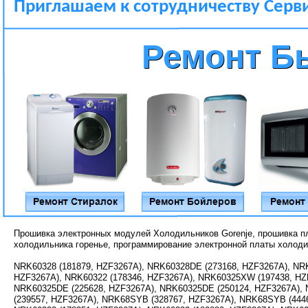
Приглашаем к сотрудничеству Серви
Ремонт Б
Ремонт Б
Прошивка электронных модулей Холодильников Gorenje, прошивка пл
холодильника горенье, программирование электронной платы холод
NRK60328 (181879, HZF3267A), NRK60328DE (273168, HZF3267A), NR
HZF3267A), NRK60322 (178346, HZF3267A), NRK60325XW (197438, HZ
NRK60325DE (225628, HZF3267A), NRK60325DE (250124, HZF3267A),
(239557, HZF3267A), NRK68SYB (328767, HZF3267A), NRK68SYB (444