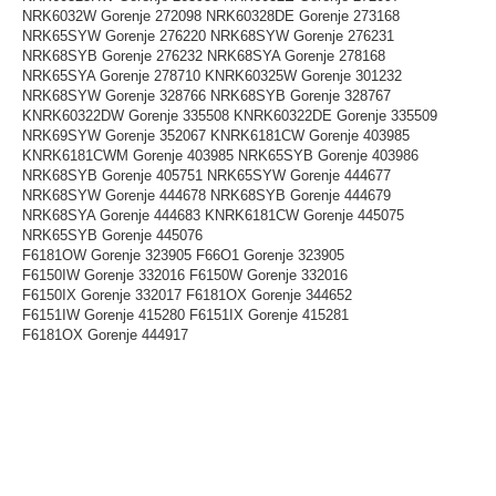
NRK6032W Gorenje 272098 NRK60328DE Gorenje 273168
NRK65SYW Gorenje 276220 NRK68SYW Gorenje 276231
NRK68SYB Gorenje 276232 NRK68SYA Gorenje 278168
NRK65SYA Gorenje 278710 KNRK60325W Gorenje 301232
NRK68SYW Gorenje 328766 NRK68SYB Gorenje 328767
KNRK60322DW Gorenje 335508 KNRK60322DE Gorenje 335509
NRK69SYW Gorenje 352067 KNRK6181CW Gorenje 403985
KNRK6181CWM Gorenje 403985 NRK65SYB Gorenje 403986
NRK68SYB Gorenje 405751 NRK65SYW Gorenje 444677
NRK68SYW Gorenje 444678 NRK68SYB Gorenje 444679
NRK68SYA Gorenje 444683 KNRK6181CW Gorenje 445075
NRK65SYB Gorenje 445076
F6181OW Gorenje 323905 F66O1 Gorenje 323905
F6150IW Gorenje 332016 F6150W Gorenje 332016
F6150IX Gorenje 332017 F6181OX Gorenje 344652
F6151IW Gorenje 415280 F6151IX Gorenje 415281
F6181OX Gorenje 444917