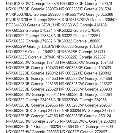
NRK61378DW Gorenje 239078 NRK60378DE Gorenje 239079
NRK61378DE Gorenje 239079 NRK60328DE Gorenje 281534
KNRK60378DE Gorenje 299206 NRK65SYW2 Gorenje 316388
KNRK61378DE Gorenje 335506 KNRK61378DW Gorenje 335507
FFC344600 Gorenje 376813 NRK68SYW2 Gorenje 414189
NRK60322 Gorenje 178224 NRK60322 Gorenje 178346
NRK60322 Gorenje 178348 NRK60322 Gorenje 178351
NRK60322 Gorenje 179682 NRK60322 Gorenje 180880
NRK6032W Gorenje 181875 NRK60328 Gorenje 181879
NRK60322E Gorenje 184921 NRK60328E Gorenje 187711
NRK60322E Gorenje 187940 NRK60322E Gorenje 192337
NRK60325DW Gorenje 197438 NRK60325XW Gorenje 197438
NRK60325DE Gorenje 197439 NRK60325XE Gorenje 197439
NRK60322DE Gorenje 198842 NRK60322XE Gorenje 198842
NRK60322DE Gorenje 224653 NRK60322DW Gorenje 224668
NRK60328DE Gorenje 225155 NRK60325DW Gorenje 225627
NRK60325DE Gorenje 225628 NRK60320DW Gorenje 230933
NRK60328DW Gorenje 232042 NRK60328DE Gorenje 232064
NRK60322 Gorenje 234963 NRK60322DW Gorenje 234963
NRK60328DE Gorenje 239556 NRK60328DW Gorenje 239557
NRK60325DBK Gorenje 247175 NRK60325DW Gorenje 247176
NRK60325DE Gorenje 247180 NRK60325DE Gorenje 250124
NRK60328HW Gorenje 259475 NRK60328DW-1 Gorenje 260203
NRK60328DE-1 Gorenje 260204 00.664.087 4 Gorenje 260399
NRK60325HW Gorenje 263955 NRK6032E Gorenje 272097