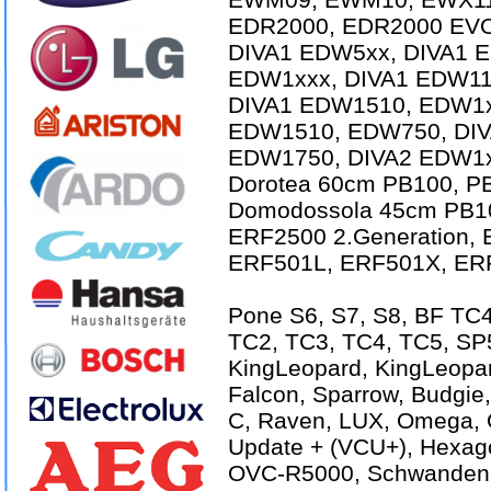
EDR2000, EDR2000 EVO
DIVA1 EDW5xx, DIVA1 
EDW1xxx, DIVA1 EDW11
DIVA1 EDW1510, EDW1x
EDW1510, EDW750, DIV
EDW1750, DIVA2 EDW1x
Dorotea 60cm PB100, P
Domodossola 45cm PB10
ERF2500 2.Generation,
ERF501L, ERF501X, ERF
Pone S6, S7, S8, BF TC
TC2, TC3, TC4, TC5, SP5,
KingLeopard, KingLeopar
Falcon, Sparrow, Budgie,
C, Raven, LUX, Omega, 
Update + (VCU+), Hexag
OVC-R5000, Schwanden 38