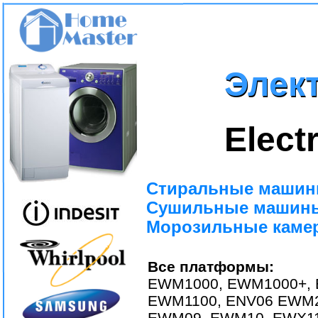
Элек
Элек
Elect
Стиральные машин
Сушильные машины
Морозильные камеры
Все платформы:
EWM1000, EWM1000+, 
EWM1100, ENV06 EWM2
EWM09, EWM10, EWX11