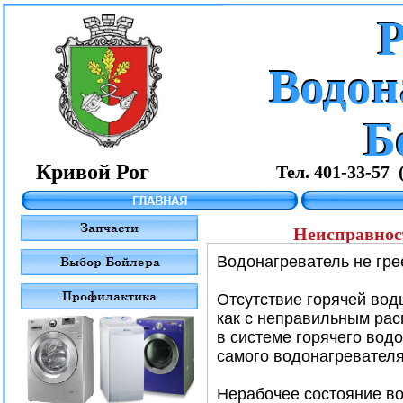
Р
Водон
Водон
Б
Б
Кривой Рог
Тел. 401-33-57 
Неисправнос