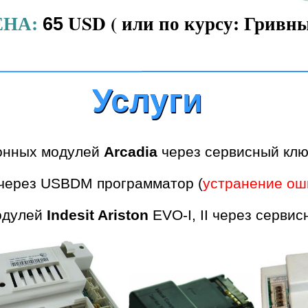
ЕНА:
USD ( или по курсу: Гривны
65
Услуги
Услуги
онных модулей
Arcadia
через сервисный клю
через USBDM программатор (
устранение ош
одулей
Indesit Ariston
EVO-I, II через серви