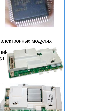
 электронных модулях
ций.
рт