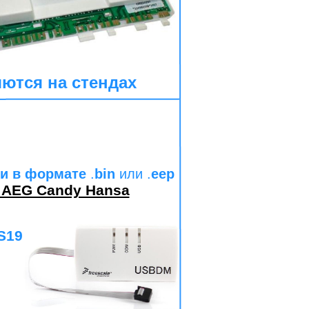
ются на стендах
и в формате
.
bin
или .
eep
h AEG Candy Hansa
S19