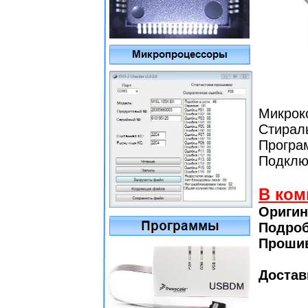
Микрок
Cтира
Програм
Подклю
В ком
Оригин
Подро
Прошив
Достав